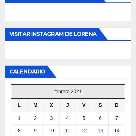
VISITAR INSTAGRAM DE LORENA
CALENDARIO
febrero 2021
L
M
X
J
V
S
D
1
2
3
4
5
6
7
8
9
10
11
12
13
14