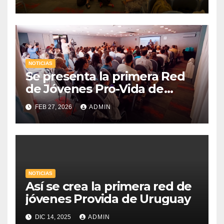
NOTICIAS
Se presenta la primera Red
de Jóvenes Pro-Vida de
Uruguay
FEB 27, 2026
ADMIN
NOTICIAS
Así se crea la primera red de
jóvenes Provida de Uruguay
DIC 14, 2025
ADMIN