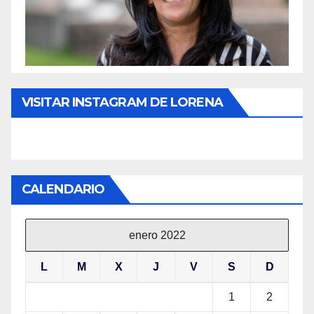
VISITAR INSTAGRAM DE LORENA
CALENDARIO
enero 2022
L
M
X
J
V
S
D
1
2