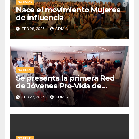
NOTICIAS
Nace el movimiento Mujeres
de influencia
FEB 28, 2026
ADMIN
NOTICIAS
Se presenta la primera Red
de Jóvenes Pro-Vida de
Uruguay
FEB 27, 2026
ADMIN
NOTICIAS