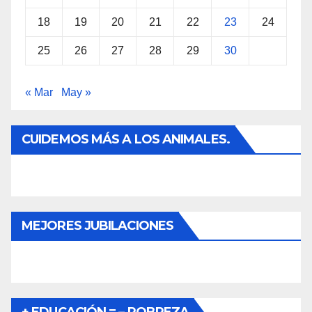
18
19
20
21
22
23
24
25
26
27
28
29
30
« Mar
May »
CUIDEMOS MÁS A LOS ANIMALES.
MEJORES JUBILACIONES
+ EDUCACIÓN = – POBREZA