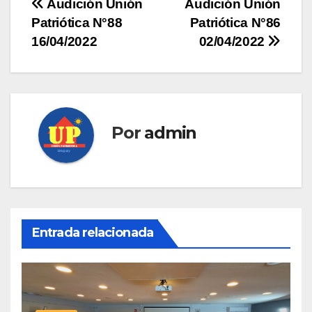
Navegación
Audición Unión
Audición Unión
Patriótica N°88
Patriótica N°86
de
16/04/2022
02/04/2022
entradas
Por
admin
Entrada relacionada