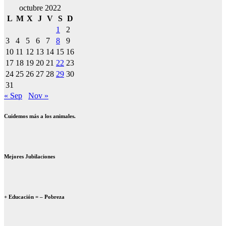
octubre 2022
L
M
X
J
V
S
D
1
2
3
4
5
6
7
8
9
10
11
12
13
14
15
16
17
18
19
20
21
22
23
24
25
26
27
28
29
30
31
« Sep
Nov »
Cuidemos más a los animales.
Mejores Jubilaciones
+ Educación = – Pobreza