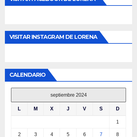
VISITAR INSTAGRAM DE LORENA
CALENDARIO
septiembre 2024
L
M
X
J
V
S
D
1
2
3
4
5
6
7
8