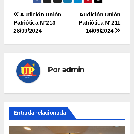
Navegación
Audición Unión
Audición Unión
Patriótica N°213
Patriótica N°211
de
28/09/2024
14/09/2024
entradas
Por
admin
Entrada relacionada