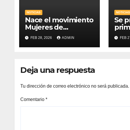
NOTICIAS
NOTICIAS
Nace el movimiento
Se p
Mujeres de
prim
influencia
Jóve
FEB 28, 2026
ADMIN
FEB 2
de 
Deja una respuesta
Tu dirección de correo electrónico no será publicada.
Comentario
*