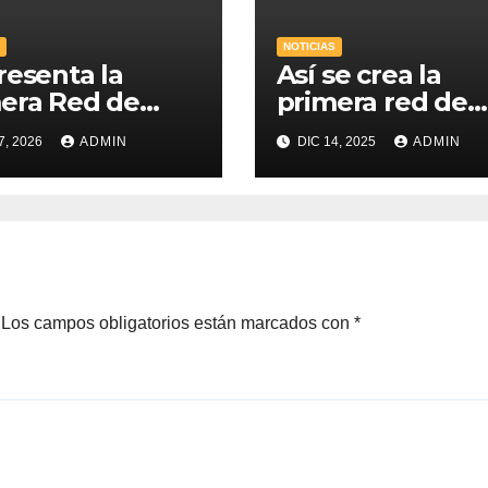
NOTICIAS
resenta la
Así se crea la
era Red de
primera red de
nes Pro-Vida
jóvenes Provida
7, 2026
ADMIN
DIC 14, 2025
ADMIN
Uruguay
Uruguay
Los campos obligatorios están marcados con
*