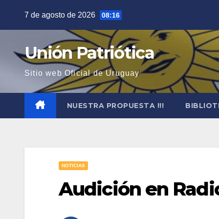
Saltar
7 de agosto de 2026
08:16
al
contenido
Unión Patriótica
Sitio web Oficial de Uruguay
NUESTRA PROPUESTA !!!
BIBLIO
NOTICIAS
Audición en Radi