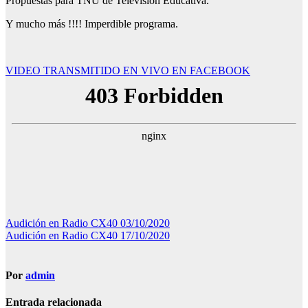
Propuestas para TNU de Televisión Educativa.
Y mucho más !!!! Imperdible programa.
VIDEO TRANSMITIDO EN VIVO EN FACEBOOK
Navegación
Audición en Radio CX40 03/10/2020
Audición en Radio CX40 17/10/2020
de
entradas
Por
admin
Entrada relacionada